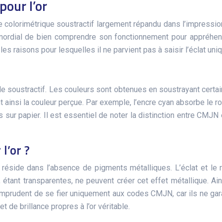
our l’or
olorimétrique soustractif largement répandu dans l’impression. 
imordial de bien comprendre son fonctionnement pour appréhende
 raisons pour lesquelles il ne parvient pas à saisir l’éclat uniqu
e soustractif. Les couleurs sont obtenues en soustrayant cert
 ainsi la couleur perçue. Par exemple, l’encre cyan absorbe le rou
s sur papier. Il est essentiel de noter la distinction entre CMJ
l’or ?
 réside dans l’absence de pigments métalliques. L’éclat et le re
 étant transparentes, ne peuvent créer cet effet métallique. Ai
 imprudent de se fier uniquement aux codes CMJN, car ils ne gara
t de brillance propres à l’or véritable.