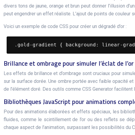
divers tons de jaune, orange et brun peut donner l’illusion 
peut engendrer un effet réaliste. L’ajout de points de couleur s
Voici un exemple de code CSS pour créer un dégradé d’or :
 .gold-gradient { background: linear-grad
Brillance et ombrage pour simuler l’éclat de l’or
Les effets de brillance et d’ombrage sont cruciaux pour simuler 
sur la surface dorée. Une ombre portée avec faible opacité et 
de l’élément doré. Des outils comme CSS Generator facilitent 
Bibliothèques JavaScript pour animations comp
Pour des animations élaborées et effets spéciaux, les bib
fluides, comme le scintillement de l’or ou des reflets se dép
chaque aspect de l’animation, surpassant les possibilités du 