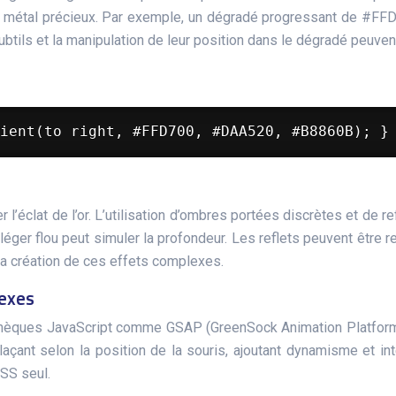
d’un métal précieux. Par exemple, un dégradé progressant de #F
ubtils et la manipulation de leur position dans le dégradé peuvent 
ient(to right, #FFD700, #DAA520, #B8860B); }
l’éclat de l’or. L’utilisation d’ombres portées discrètes et de r
léger flou peut simuler la profondeur. Les reflets peuvent être
la création de ces effets complexes.
lexes
liothèques JavaScript comme GSAP (GreenSock Animation Platfo
laçant selon la position de la souris, ajoutant dynamisme et int
CSS seul.