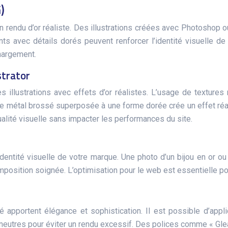
)
endu d’or réaliste. Des illustrations créées avec Photoshop ou I
nts avec détails dorés peuvent renforcer l’identité visuelle d
chargement.
strator
es illustrations avec effets d’or réalistes. L’usage de textur
re de métal brossé superposée à une forme dorée crée un effet ré
ualité visuelle sans impacter les performances du site.
dentité visuelle de votre marque. Une photo d’un bijou en or ou 
sition soignée. L’optimisation pour le web est essentielle pour 
 apportent élégance et sophistication. Il est possible d’appl
s neutres pour éviter un rendu excessif. Des polices comme « Gl