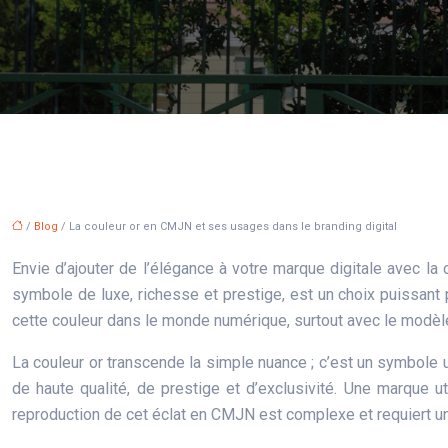
/
Blog
/ La couleur or en CMJN et ses usages dans le branding digital
Envie d’ajouter de l’élégance à votre marque digitale avec la co
symbole de luxe, richesse et prestige, est un choix puissant po
cette couleur dans le monde numérique, surtout avec le modèle C
La couleur or transcende la simple nuance ; c’est un symbole 
de haute qualité, de prestige et d’exclusivité. Une marque uti
reproduction de cet éclat en CMJN est complexe et requiert un