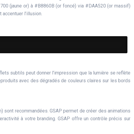
FD700 (jaune or) à #B8860B (or foncé) via #DAA520 (or massif)
accentuer l’illusion.
 
eflets subtils peut donner l’impression que la lumière se reflète
 reproduits avec des dégradés de couleurs claires sur les bords
rm) sont recommandées. GSAP permet de créer des animations
eractivité à votre branding. GSAP offre un contrôle précis sur