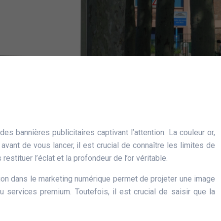
des bannières publicitaires captivant l’attention. La couleur or,
avant de vous lancer, il est crucial de connaître les limites de
tituer l’éclat et la profondeur de l’or véritable.
ation dans le marketing numérique permet de projeter une image
ou services premium. Toutefois, il est crucial de saisir que la