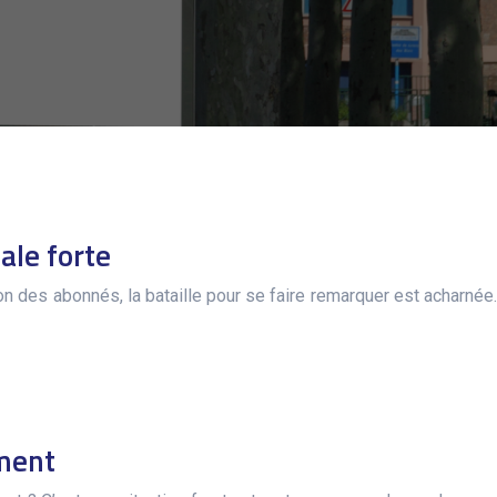
ale forte
on des abonnés, la bataille pour se faire remarquer est acharnée.
ment