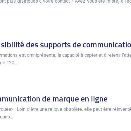
lus distribués à votre contact ? Avez-vous été mis(e) à l’éca
lisibilité des supports de communicati
mations est omniprésente, la capacité à capter et à retenir l’at
 de 120…
munication de marque en ligne
quee> . Loin d’être une relique obsolète, elle peut être réinven
e dans…