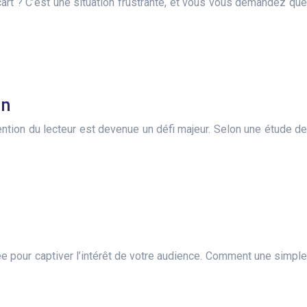
rt ? C’est une situation frustrante, et vous vous demandez que
on
tention du lecteur est devenue un défi majeur. Selon une étude de
tée pour captiver l’intérêt de votre audience. Comment une simple