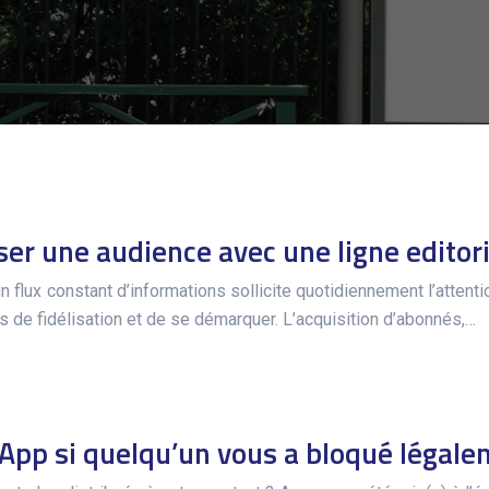
er une audience avec une ligne editori
 flux constant d’informations sollicite quotidiennement l’attenti
es de fidélisation et de se démarquer. L’acquisition d’abonnés,…
pp si quelqu’un vous a bloqué légale