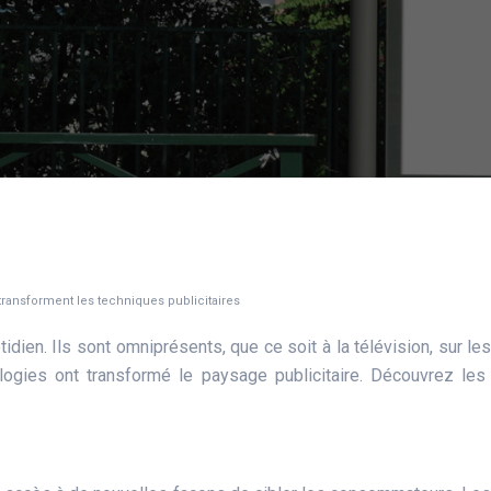
ransforment les techniques publicitaires
tidien. Ils sont omniprésents, que ce soit à la télévision, sur l
logies ont transformé le paysage publicitaire. Découvrez les